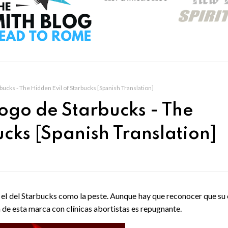
arbucks - The Hidden Evil of Starbucks [Spanish Translation]
 logo de Starbucks - The
ucks [Spanish Translation]
r el del Starbucks como la peste. Aunque hay que reconocer que su
n de esta marca con clínicas abortistas es repugnante.