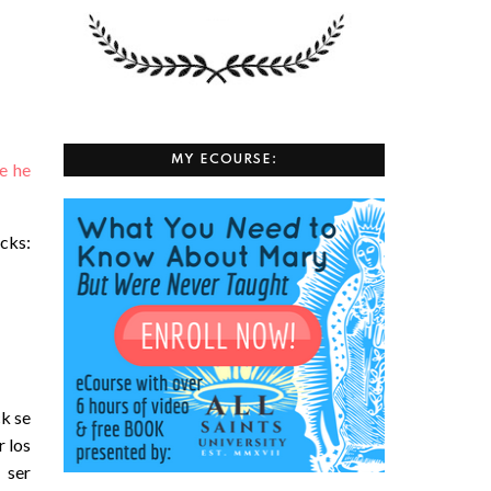
MY ECOURSE:
ue he
cks:
k se
r los
 ser