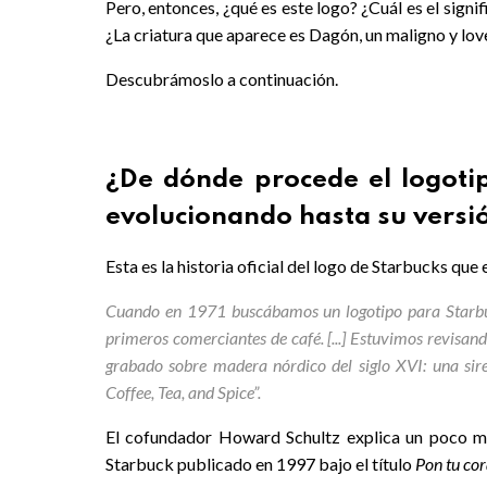
Pero, entonces, ¿qué es este logo? ¿Cuál es el sign
¿La criatura que aparece es Dagón, un maligno y love
Descubrámoslo a continuación.
¿De dónde procede el logoti
evolucionando hasta su versi
Esta es la historia oficial del logo de Starbucks q
Cuando en 1971 buscábamos un logotipo para Starbuc
primeros comerciantes de café. [...] Estuvimos revisan
grabado sobre madera nórdico del siglo XVI: una sire
Coffee, Tea, and Spice”.
El cofundador Howard Schultz explica un poco más 
Starbuck publicado en 1997 bajo el título
Pon tu cor