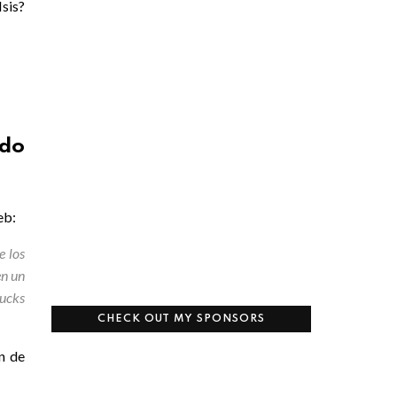
Isis?
ido
eb:
e los
en un
bucks
CHECK OUT MY SPONSORS
n de