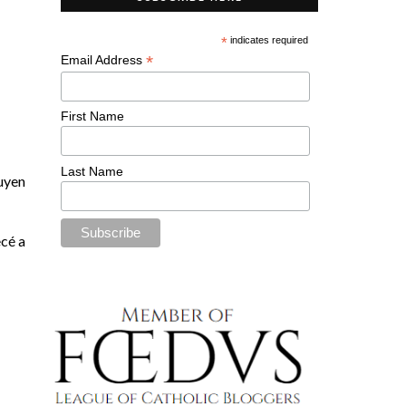
*
indicates required
*
Email Address
First Name
Last Name
buyen
ecé a