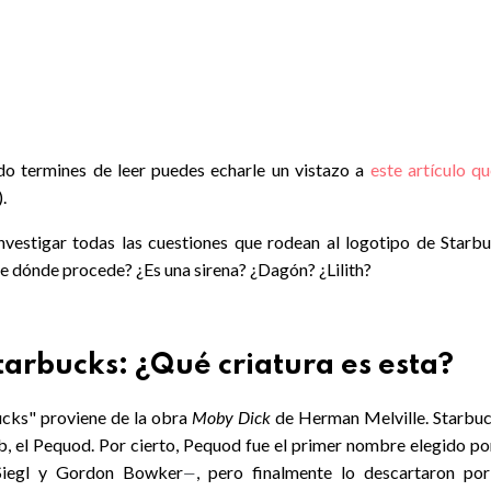
ndo termines de leer puedes echarle un vistazo a
este artículo q
).
nvestigar todas las cuestiones que rodean al logotipo de Starbu
e dónde procede? ¿Es una sirena? ¿Dagón? ¿Lilith?
Starbucks: ¿Qué criatura es esta?
ucks" proviene de la obra
Moby Dick
de Herman Melville. Starbuc
ab, el Pequod. Por cierto, Pequod fue el primer nombre elegido po
 Siegl y Gordon Bowker
, pero finalmente lo descartaron por
—