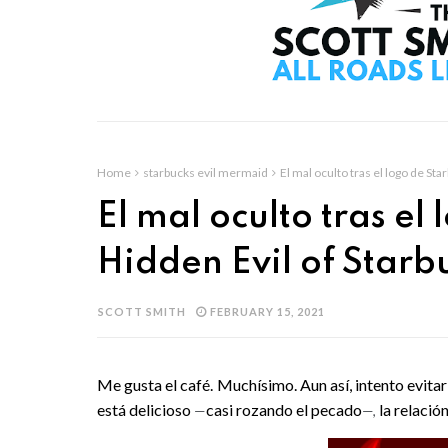
Home
starbucks evil mermaid
El mal oculto tras el logo de St
El mal oculto tras el
Hidden Evil of Starb
SCOTT SMITH
FEBRUARY 15, 2021
Me gusta el café. Muchísimo. Aun así, intento evita
está delicioso
casi rozando el pecado
la relació
—
—,