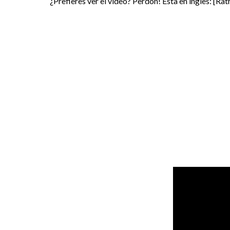
¿Prefieres ver el video? Perdón! Esta en ingles: [Rathe